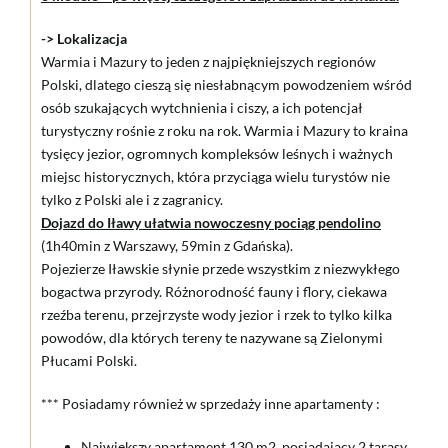
-> Lokalizacja
Warmia i Mazury to jeden z najpiękniejszych regionów
Polski, dlatego cieszą się niesłabnącym powodzeniem wśród
osób szukających wytchnienia i ciszy, a ich potencjał
turystyczny rośnie z roku na rok. Warmia i Mazury to kraina
tysięcy jezior, ogromnych kompleksów leśnych i ważnych
miejsc historycznych, która przyciąga wielu turystów nie
tylko z Polski ale i z zagranicy.
Dojazd do Iławy ułatwia nowoczesny pociąg pendolino
(1h40min z Warszawy, 59min z Gdańska).
Pojezierze Iławskie słynie przede wszystkim z niezwykłego
bogactwa przyrody. Różnorodność fauny i flory, ciekawa
rzeźba terenu, przejrzyste wody jezior i rzek to tylko kilka
powodów, dla których tereny te nazywane są Zielonymi
Płucami Polski.
*** Posiadamy również w sprzedaży inne apartamenty :
Największy apartament 130 m2, posiadający 2 tarasy,